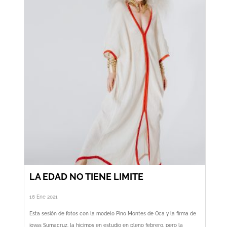
LA EDAD NO TIENE LIMITE
16 Ene 2021
Esta sesión de fotos con la modelo Pino Montes de Oca y la firma de
joyas Sumacruz, la hicimos en estudio en pleno febrero, pero la